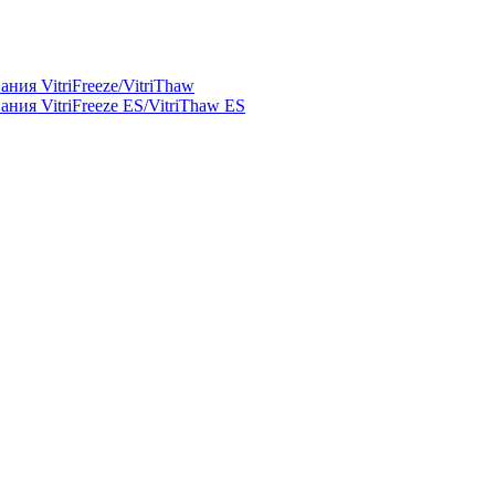
ния VitriFreeze/VitriThaw
ния VitriFreeze ES/VitriThaw ES