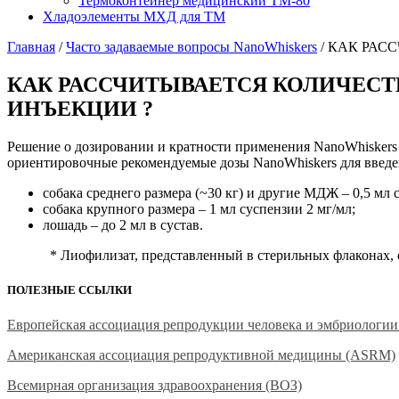
Термоконтейнер медицинский ТМ-80
Хладоэлементы МХД для ТМ
Главная
/
Часто задаваемые вопросы NanoWhiskers
/
КАК РАСС
КАК РАССЧИТЫВАЕТСЯ КОЛИЧЕСТВ
ИНЪЕКЦИИ ?
Решение о дозировании и кратности применения NanoWhiskers 
ориентировочные рекомендуемые дозы NanoWhiskers для введ
собака среднего размера (~30 кг) и другие МДЖ – 0,5 мл 
собака крупного размера – 1 мл суспензии 2 мг/мл;
лошадь – до 2 мл в сустав.
* Лиофилизат, представленный в стерильных флаконах, содер
ПОЛЕЗНЫЕ ССЫЛКИ
Европейская ассоциация репродукции человека и эмбриологи
Американская ассоциация репродуктивной медицины (ASRM)
Всемирная организация здравоохранения (ВОЗ)