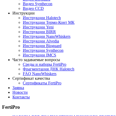
Видео Synthecon
Видео CCD
Инструкции
Инструкции Halotech
Инструкции Термо-Конт МК
Инструкции Yeni
Инструкции BIRR
Инструкции NanoWhiskers
Инструкции Alvedia
Инструкции Bioguard
Инструкции Synthecon
Инструкции IMCS
Часто задаваемые вопросы
Среды и наборы FertiPro
Фрагментация ДНК Halotech
FAQ NanoWhiskers
Сертификат качества
Сертификаты FertiPro
Заявка
Новости
Контакты
FertiPro