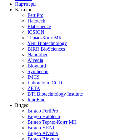
Партнеры
Каталог
FertiPro
Halotech
Elabscience
ICSION
Термо-Конт МК
Yeni Biotechnology
BIRR BioSciences
Nanofiber
Alvedia
Bioguard
Synthecon
IMCS
Laboratoire CCD
ZETA
BTI Biotechnology Institute
InnoFine
Видео
Видео FertiPro
Видео Halotech
Видео Термо-Конт МК
Видео YENI
Видео Alvedia
Видео Bioguard