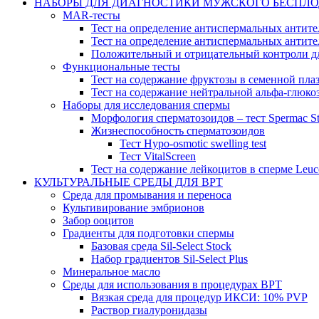
НАБОРЫ ДЛЯ ДИАГНОСТИКИ МУЖСКОГО БЕСПЛ
MAR-тесты
Тест на определение антиспермальных антител
Тест на определение антиспермальных антител
Положительный и отрицательный контроли дл
Функциональные тесты
Тест на содержание фруктозы в семенной плазм
Тест на содержание нейтральной альфа-глюкоз
Наборы для исследования спермы
Морфология сперматозоидов – тест Spermac St
Жизнеспособность сперматозоидов
Тест Hypo-osmotic swelling test
Тест VitalScreen
Тест на содержание лейкоцитов в сперме Leuc
КУЛЬТУРАЛЬНЫЕ СРЕДЫ ДЛЯ ВРТ
Среда для промывания и переноса
Культивирование эмбрионов
Забор ооцитов
Градиенты для подготовки спермы
Базовая среда Sil-Select Stock
Набор градиентов Sil-Select Plus
Минеральное масло
Среды для использования в процедурах ВРТ
Вязкая среда для процедур ИКСИ: 10% PVP
Раствор гиалуронидазы