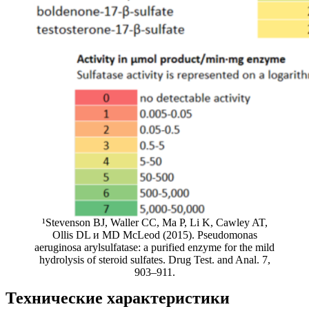
¹Stevenson BJ, Waller CC, Ma P, Li K, Cawley AT,
Ollis DL и MD McLeod (2015). Pseudomonas
aeruginosa arylsulfatase: a purified enzyme for the mild
hydrolysis of steroid sulfates. Drug Test. and Anal. 7,
903–911.
Технические характеристики