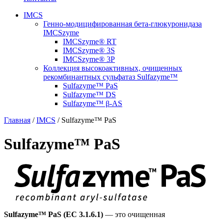
IMCS
Генно-модицифированная бета-глюкуронидаза
IMCSzyme
IMCSzyme® RT
IMCSzyme® 3S
IMCSzyme® 3P
Коллекция высокоактивных, очищенных
рекомбинантных сульфатаз Sulfazyme™
Sulfazyme™ PaS
Sulfazyme™ DS
Sulfazyme™ β-AS
Главная
/
IMCS
/
Sulfazyme™ PaS
Sulfazyme™ PaS
Sulfazyme™ PaS (EC 3.1.6.1)
— это очищенная