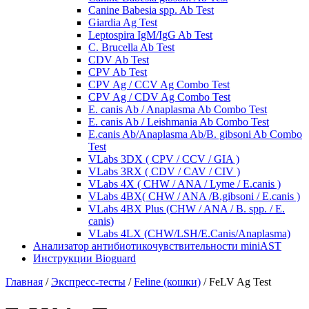
Canine Babesia spp. Ab Test
Giardia Ag Test
Leptospira IgM/IgG Ab Test
C. Brucella Ab Test
CDV Ab Test
CPV Ab Test
CPV Ag / CCV Ag Combo Test
CPV Ag / CDV Ag Combo Test
E. canis Ab / Anaplasma Ab Combo Test
E. canis Ab / Leishmania Ab Combo Test
E.canis Ab/Anaplasma Ab/B. gibsoni Ab Combo
Test
VLabs 3DX ( CPV / CCV / GIA )
VLabs 3RX ( CDV / CAV / CIV )
VLabs 4X ( CHW / ANA / Lyme / E.canis )
VLabs 4BX( CHW / ANA /B.gibsoni / E.canis )
VLabs 4BX Plus (CHW / ANA / B. spp. / E.
canis)
VLabs 4LX (CHW/LSH/E.Canis/Anaplasma)
Анализатор антибиотикочувствительности miniAST
Инструкции Bioguard
Главная
/
Экспресс-тесты
/
Feline (кошки)
/
FeLV Ag Test