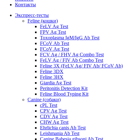
Контакты
Экспресс-тесты
Feline (кошки)
FeLV Ag Test
FPV Ag Test
Toxoplasma IgM/IgG Ab Test
FCoV Ab Test
FCoV Ag Test
FCV Ag / FHV Ag Combo Test
FeLV Ag / FIV Ab Combo Test
Feline 3X (FeLV Ag/ FIV Ab/ FCoV Ab)
Feline 3DX
Feline 3HX
Giardia Ag Test
Peritonitis Detection Kit
Feline Blood Typing Kit
Canine (собаки)
cPL Test
CPV Ag Test
CDV Ag Test
CHW Ag Test
Ehrlichia canis Ab Test
Leishmania Ab Test
Canine Babesia gibsoni Ab Test