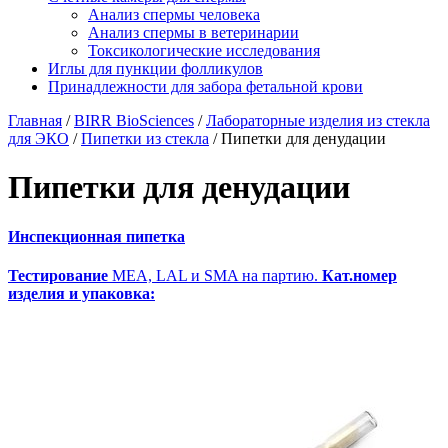
Анализ спермы человека
Анализ спермы в ветеринарии
Токсикологические исследования
Иглы для пункции фолликулов
Принадлежности для забора фетальной крови
Главная
/
BIRR BioSciences
/
Лабораторные изделия из стекла
для ЭКО
/
Пипетки из стекла
/
Пипетки для денудации
Пипетки для денудации
Инспекционная пипетка
Тестирование
MEA, LAL и SMA на партию.
Кат.номер
изделия и упаковка: