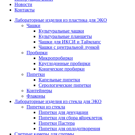
Новости
Контакты
Лабораторные изделия из пластика для ЭКО
Чашки
Культуральные чашки
Культуральные планшеты
Чашки для ИКСИ и Таймлапс
Чашки с центральной лункой
Пробирки
Микропробирки
Круглодонные пробирки
Конические пробирки
Пипетки
Капельные пипетки
Серологические пипетки
Контейнеры
Флаконы
Лабораторные изделия из стекла для ЭКО
Пипетки из стекла
Пипетки для денудации
Пипетки для сбора яйцеклеток
Пипетки Пастера
Пипетки для оплодотворения
Счетные камеры для спермы