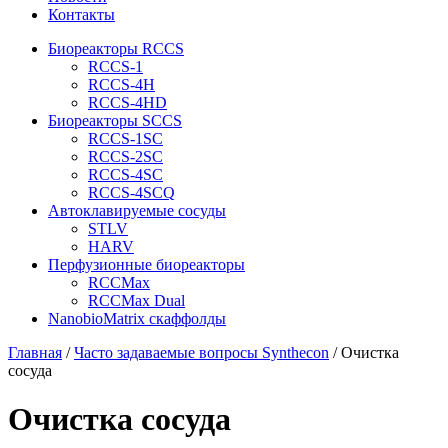
Контакты
Биореакторы RCCS
RCCS-1
RCCS-4H
RCCS-4HD
Биореакторы SCCS
RCCS-1SC
RCCS-2SC
RCCS-4SC
RCCS-4SCQ
Автоклавируемые сосуды
STLV
HARV
Перфузионные биореакторы
RCCMax
RCCMax Dual
NanobioMatrix скаффолды
Главная
/
Часто задаваемые вопросы Synthecon
/
Очистка
сосуда
Очистка сосуда