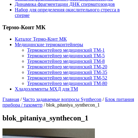
Динамика фрагментации ДНК сперматозоидов
Набор для определения окислительного стресса в
сперме
Термо-Конт МК
Каталог Термо-Конт МК
Медицинские термоконтейнеры
Термоконтейнер медицинский ТМ-1
Термоконтейнер медицинский ТМ-5
Термоконтейнер медицинский ТМ-8
Термоконтейнер медицинский ТМ-20
Термоконтейнер медицинский ТМ-35
Термоконтейнер медицинский ТМ-52
Термоконтейнер медицинский ТМ-80
Хладоэлементы МХД для ТМ
Главная
/
Часто задаваемые вопросы Synthecon
/
Блок питания
прибора / тахометр
/
blok_pitaniya_synthecon_1
blok_pitaniya_synthecon_1