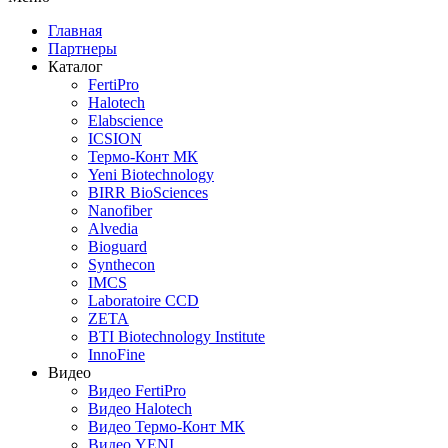
Главная
Партнеры
Каталог
FertiPro
Halotech
Elabscience
ICSION
Термо-Конт МК
Yeni Biotechnology
BIRR BioSciences
Nanofiber
Alvedia
Bioguard
Synthecon
IMCS
Laboratoire CCD
ZETA
BTI Biotechnology Institute
InnoFine
Видео
Видео FertiPro
Видео Halotech
Видео Термо-Конт МК
Видео YENI