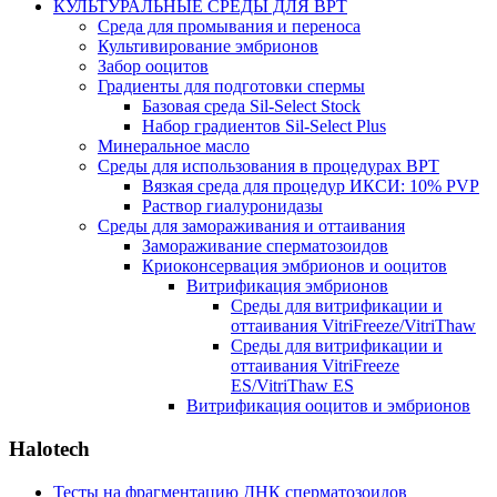
КУЛЬТУРАЛЬНЫЕ СРЕДЫ ДЛЯ ВРТ
Среда для промывания и переноса
Культивирование эмбрионов
Забор ооцитов
Градиенты для подготовки спермы
Базовая среда Sil-Select Stock
Набор градиентов Sil-Select Plus
Минеральное масло
Среды для использования в процедурах ВРТ
Вязкая среда для процедур ИКСИ: 10% PVP
Раствор гиалуронидазы
Среды для замораживания и оттаивания
Замораживание сперматозоидов
Криоконсервация эмбрионов и ооцитов
Витрификация эмбрионов
Среды для витрификации и
оттаивания VitriFreeze/VitriThaw
Среды для витрификации и
оттаивания VitriFreeze
ES/VitriThaw ES
Витрификация ооцитов и эмбрионов
Halotech
Тесты на фрагментацию ДНК сперматозоидов