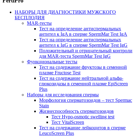
FertiPro
НАБОРЫ ДЛЯ ДИАГНОСТИКИ МУЖСКОГО
БЕСПЛОДИЯ
MAR-тесты
Тест на определение антиспермальных
антител к IgA в сперме SpermMar Test IgA
Тест на определение антиспермальных
антител к IgG в сперме SpermMar Test IgG
Положительный и отрицательный контроли
для MAR-теста SpermMar Test IgG
Функциональные тесты
Тест на содержание фруктозы в семенной
плазме Fructose Test
Тест на содержание нейтральной альфа-
глюкозидазы в семенной плазме EpiScreen
Plus
Наборы для исследования спермы
Морфология сперматозоидов – тест Spermac
Stain
Жизнеспособность сперматозоидов
Тест Hypo-osmotic swelling test
Тест VitalScreen
Тест на содержание лейкоцитов в сперме
LeucoScreen Plus