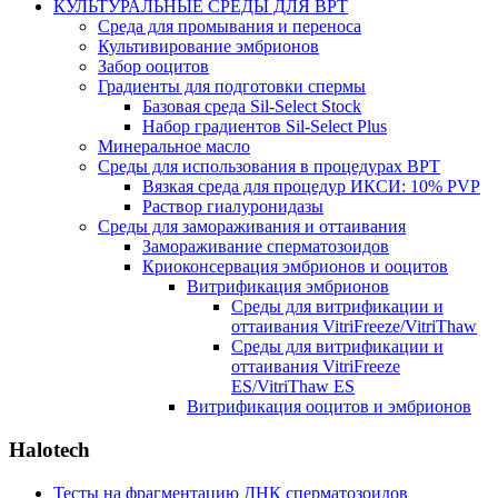
КУЛЬТУРАЛЬНЫЕ СРЕДЫ ДЛЯ ВРТ
Среда для промывания и переноса
Культивирование эмбрионов
Забор ооцитов
Градиенты для подготовки спермы
Базовая среда Sil-Select Stock
Набор градиентов Sil-Select Plus
Минеральное масло
Среды для использования в процедурах ВРТ
Вязкая среда для процедур ИКСИ: 10% PVP
Раствор гиалуронидазы
Среды для замораживания и оттаивания
Замораживание сперматозоидов
Криоконсервация эмбрионов и ооцитов
Витрификация эмбрионов
Среды для витрификации и
оттаивания VitriFreeze/VitriThaw
Среды для витрификации и
оттаивания VitriFreeze
ES/VitriThaw ES
Витрификация ооцитов и эмбрионов
Halotech
Тесты на фрагментацию ДНК сперматозоидов