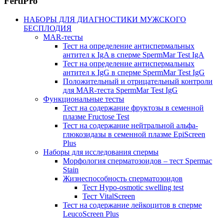
FertiPro
НАБОРЫ ДЛЯ ДИАГНОСТИКИ МУЖСКОГО
БЕСПЛОДИЯ
MAR-тесты
Тест на определение антиспермальных
антител к IgA в сперме SpermMar Test IgA
Тест на определение антиспермальных
антител к IgG в сперме SpermMar Test IgG
Положительный и отрицательный контроли
для MAR-теста SpermMar Test IgG
Функциональные тесты
Тест на содержание фруктозы в семенной
плазме Fructose Test
Тест на содержание нейтральной альфа-
глюкозидазы в семенной плазме EpiScreen
Plus
Наборы для исследования спермы
Морфология сперматозоидов – тест Spermac
Stain
Жизнеспособность сперматозоидов
Тест Hypo-osmotic swelling test
Тест VitalScreen
Тест на содержание лейкоцитов в сперме
LeucoScreen Plus