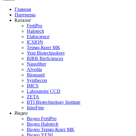
Главная
Партнеры
Каталог
FertiPro
Halotech
Elabscience
ICSION
Термо-Конт МК
Yeni Biotechnology
BIRR BioSciences
Nanofiber
Alvedia
Bioguard
Synthecon
IMCS
Laboratoire CCD
ZETA
BTI Biotechnology Institute
InnoFine
Видео
Видео FertiPro
Видео Halotech
Видео Термо-Конт МК
Видео YENI