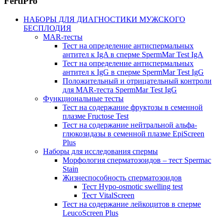
FertiPro
НАБОРЫ ДЛЯ ДИАГНОСТИКИ МУЖСКОГО
БЕСПЛОДИЯ
MAR-тесты
Тест на определение антиспермальных
антител к IgA в сперме SpermMar Test IgA
Тест на определение антиспермальных
антител к IgG в сперме SpermMar Test IgG
Положительный и отрицательный контроли
для MAR-теста SpermMar Test IgG
Функциональные тесты
Тест на содержание фруктозы в семенной
плазме Fructose Test
Тест на содержание нейтральной альфа-
глюкозидазы в семенной плазме EpiScreen
Plus
Наборы для исследования спермы
Морфология сперматозоидов – тест Spermac
Stain
Жизнеспособность сперматозоидов
Тест Hypo-osmotic swelling test
Тест VitalScreen
Тест на содержание лейкоцитов в сперме
LeucoScreen Plus