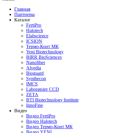
Главная
Партнеры
Каталог
FertiPro
Halotech
Elabscience
ICSION
Термо-Конт МК
Yeni Biotechnology
BIRR BioSciences
Nanofiber
Alvedia
Bioguard
Synthecon
IMCS
Laboratoire CCD
ZETA
BTI Biotechnology Institute
InnoFine
Видео
Видео FertiPro
Видео Halotech
Видео Термо-Конт МК
Видео YENI