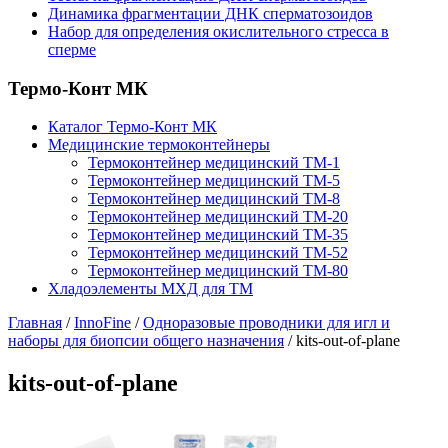
Динамика фрагментации ДНК сперматозоидов
Набор для определения окислительного стресса в
сперме
Термо-Конт МК
Каталог Термо-Конт МК
Медицинские термоконтейнеры
Термоконтейнер медицинский ТМ-1
Термоконтейнер медицинский ТМ-5
Термоконтейнер медицинский ТМ-8
Термоконтейнер медицинский ТМ-20
Термоконтейнер медицинский ТМ-35
Термоконтейнер медицинский ТМ-52
Термоконтейнер медицинский ТМ-80
Хладоэлементы МХД для ТМ
Главная
/
InnoFine
/
Одноразовые проводники для игл и
наборы для биопсии общего назначения
/
kits-out-of-plane
kits-out-of-plane