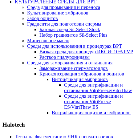
КУЛЬТУРАЛЬНЫЕ СРЕДЫ ДЛЯ ВРТ
Среда для промывания и переноса
Культивирование эмбрионов
Забор ооцитов
Градиенты для подготовки спермы
Базовая среда Sil-Select Stock
Набор градиентов Sil-Select Plus
Минеральное масло
Среды для использования в процедурах ВРТ
Вязкая среда для процедур ИКСИ: 10% PVP
Раствор гиалуронидазы
Среды для замораживания и оттаивания
Замораживание сперматозоидов
Криоконсервация эмбрионов и ооцитов
Витрификация эмбрионов
Среды для витрификации и
оттаивания VitriFreeze/VitriThaw
Среды для витрификации и
оттаивания VitriFreeze
ES/VitriThaw ES
Витрификация ооцитов и эмбрионов
Halotech
Тесты на фрагментацию ДНК сперматозоидов