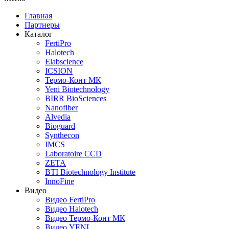
Главная
Партнеры
Каталог
FertiPro
Halotech
Elabscience
ICSION
Термо-Конт МК
Yeni Biotechnology
BIRR BioSciences
Nanofiber
Alvedia
Bioguard
Synthecon
IMCS
Laboratoire CCD
ZETA
BTI Biotechnology Institute
InnoFine
Видео
Видео FertiPro
Видео Halotech
Видео Термо-Конт МК
Видео YENI