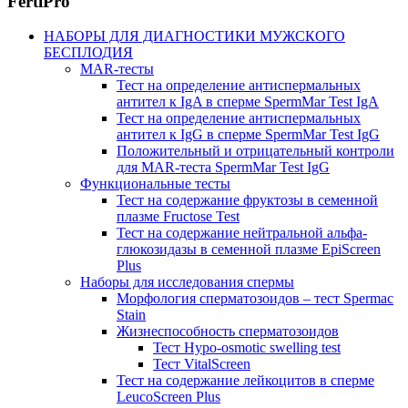
FertiPro
НАБОРЫ ДЛЯ ДИАГНОСТИКИ МУЖСКОГО
БЕСПЛОДИЯ
MAR-тесты
Тест на определение антиспермальных
антител к IgA в сперме SpermMar Test IgA
Тест на определение антиспермальных
антител к IgG в сперме SpermMar Test IgG
Положительный и отрицательный контроли
для MAR-теста SpermMar Test IgG
Функциональные тесты
Тест на содержание фруктозы в семенной
плазме Fructose Test
Тест на содержание нейтральной альфа-
глюкозидазы в семенной плазме EpiScreen
Plus
Наборы для исследования спермы
Морфология сперматозоидов – тест Spermac
Stain
Жизнеспособность сперматозоидов
Тест Hypo-osmotic swelling test
Тест VitalScreen
Тест на содержание лейкоцитов в сперме
LeucoScreen Plus