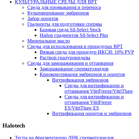
КУЛЬТУРАЛЬНЫЕ СРЕДЫ ДЛЯ ВРТ
Среда для промывания и переноса
Культивирование эмбрионов
Забор ооцитов
Градиенты для подготовки спермы
Базовая среда Sil-Select Stock
Набор градиентов Sil-Select Plus
Минеральное масло
Среды для использования в процедурах ВРТ
Вязкая среда для процедур ИКСИ: 10% PVP
Раствор гиалуронидазы
Среды для замораживания и оттаивания
Замораживание сперматозоидов
Криоконсервация эмбрионов и ооцитов
Витрификация эмбрионов
Среды для витрификации и
оттаивания VitriFreeze/VitriThaw
Среды для витрификации и
оттаивания VitriFreeze
ES/VitriThaw ES
Витрификация ооцитов и эмбрионов
Halotech
Тесты на фрагментацию ДНК сперматозоидов