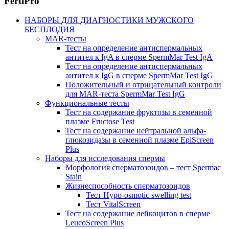
FertiPro
НАБОРЫ ДЛЯ ДИАГНОСТИКИ МУЖСКОГО
БЕСПЛОДИЯ
MAR-тесты
Тест на определение антиспермальных
антител к IgA в сперме SpermMar Test IgA
Тест на определение антиспермальных
антител к IgG в сперме SpermMar Test IgG
Положительный и отрицательный контроли
для MAR-теста SpermMar Test IgG
Функциональные тесты
Тест на содержание фруктозы в семенной
плазме Fructose Test
Тест на содержание нейтральной альфа-
глюкозидазы в семенной плазме EpiScreen
Plus
Наборы для исследования спермы
Морфология сперматозоидов – тест Spermac
Stain
Жизнеспособность сперматозоидов
Тест Hypo-osmotic swelling test
Тест VitalScreen
Тест на содержание лейкоцитов в сперме
LeucoScreen Plus