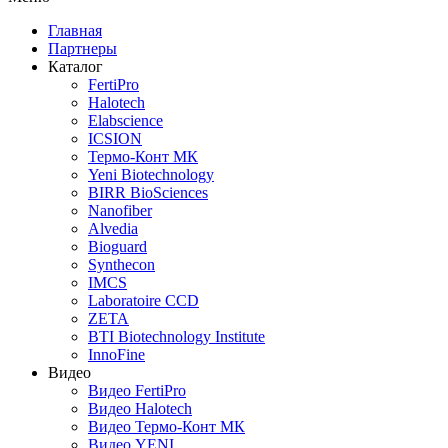
Главная
Партнеры
Каталог
FertiPro
Halotech
Elabscience
ICSION
Термо-Конт МК
Yeni Biotechnology
BIRR BioSciences
Nanofiber
Alvedia
Bioguard
Synthecon
IMCS
Laboratoire CCD
ZETA
BTI Biotechnology Institute
InnoFine
Видео
Видео FertiPro
Видео Halotech
Видео Термо-Конт МК
Видео YENI