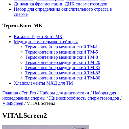
Динамика фрагментации ДНК сперматозоидов
Набор для определения окислительного стресса в
сперме
Термо-Конт МК
Каталог Термо-Конт МК
Медицинские термоконтейнеры
Термоконтейнер медицинский ТМ-1
Термоконтейнер медицинский ТМ-5
Термоконтейнер медицинский ТМ-8
Термоконтейнер медицинский ТМ-20
Термоконтейнер медицинский ТМ-35
Термоконтейнер медицинский ТМ-52
Термоконтейнер медицинский ТМ-80
Хладоэлементы МХД для ТМ
Главная
/
FertiPro
/
Наборы для диагностики
/
Наборы для
исследования спермы
/
Жизнеспособность сперматозоидов
/
VitalScreen
/
VITALScreen2
VITALScreen2