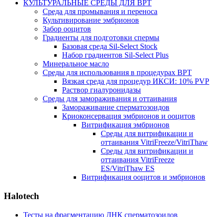
КУЛЬТУРАЛЬНЫЕ СРЕДЫ ДЛЯ ВРТ
Среда для промывания и переноса
Культивирование эмбрионов
Забор ооцитов
Градиенты для подготовки спермы
Базовая среда Sil-Select Stock
Набор градиентов Sil-Select Plus
Минеральное масло
Среды для использования в процедурах ВРТ
Вязкая среда для процедур ИКСИ: 10% PVP
Раствор гиалуронидазы
Среды для замораживания и оттаивания
Замораживание сперматозоидов
Криоконсервация эмбрионов и ооцитов
Витрификация эмбрионов
Среды для витрификации и
оттаивания VitriFreeze/VitriThaw
Среды для витрификации и
оттаивания VitriFreeze
ES/VitriThaw ES
Витрификация ооцитов и эмбрионов
Halotech
Тесты на фрагментацию ДНК сперматозоидов