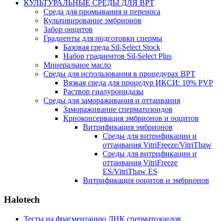
КУЛЬТУРАЛЬНЫЕ СРЕДЫ ДЛЯ ВРТ
Среда для промывания и переноса
Культивирование эмбрионов
Забор ооцитов
Градиенты для подготовки спермы
Базовая среда Sil-Select Stock
Набор градиентов Sil-Select Plus
Минеральное масло
Среды для использования в процедурах ВРТ
Вязкая среда для процедур ИКСИ: 10% PVP
Раствор гиалуронидазы
Среды для замораживания и оттаивания
Замораживание сперматозоидов
Криоконсервация эмбрионов и ооцитов
Витрификация эмбрионов
Среды для витрификации и
оттаивания VitriFreeze/VitriThaw
Среды для витрификации и
оттаивания VitriFreeze
ES/VitriThaw ES
Витрификация ооцитов и эмбрионов
Halotech
Тесты на фрагментацию ДНК сперматозоидов