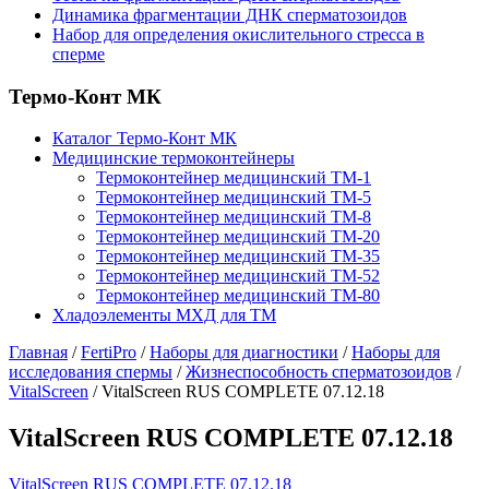
Динамика фрагментации ДНК сперматозоидов
Набор для определения окислительного стресса в
сперме
Термо-Конт МК
Каталог Термо-Конт МК
Медицинские термоконтейнеры
Термоконтейнер медицинский ТМ-1
Термоконтейнер медицинский ТМ-5
Термоконтейнер медицинский ТМ-8
Термоконтейнер медицинский ТМ-20
Термоконтейнер медицинский ТМ-35
Термоконтейнер медицинский ТМ-52
Термоконтейнер медицинский ТМ-80
Хладоэлементы МХД для ТМ
Главная
/
FertiPro
/
Наборы для диагностики
/
Наборы для
исследования спермы
/
Жизнеспособность сперматозоидов
/
VitalScreen
/
VitalScreen RUS COMPLETE 07.12.18
VitalScreen RUS COMPLETE 07.12.18
VitalScreen RUS COMPLETE 07.12.18