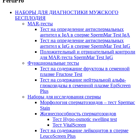
FertiPro
НАБОРЫ ДЛЯ ДИАГНОСТИКИ МУЖСКОГО
БЕСПЛОДИЯ
MAR-тесты
Тест на определение антиспермальных
антител к IgA в сперме SpermMar Test IgA
Тест на определение антиспермальных
антител к IgG в сперме SpermMar Test IgG
Положительный и отрицательный контроли
для MAR-теста SpermMar Test IgG
Функциональные тесты
Тест на содержание фруктозы в семенной
плазме Fructose Test
Тест на содержание нейтральной альфа-
глюкозидазы в семенной плазме EpiScreen
Plus
Наборы для исследования спермы
Морфология сперматозоидов – тест Spermac
Stain
Жизнеспособность сперматозоидов
Тест Hypo-osmotic swelling test
Тест VitalScreen
Тест на содержание лейкоцитов в сперме
LeucoScreen Plus