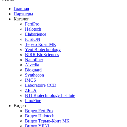
Главная
Партнеры
Каталог
FertiPro
Halotech
Elabscience
ICSION
Термо-Конт МК
Yeni Biotechnology
BIRR BioSciences
Nanofiber
Alvedia
Bioguard
Synthecon
IMCS
Laboratoire CCD
ZETA
BTI Biotechnology Institute
InnoFine
Видео
Видео FertiPro
Видео Halotech
Видео Термо-Конт МК
Видео YENI