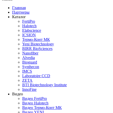
Главная
Партнеры
Каталог
FertiPro
Halotech
Elabscience
ICSION
Термо-Конт МК
Yeni Biotechnology
BIRR BioSciences
Nanofiber
Alvedia
Bioguard
Synthecon
IMCS
Laboratoire CCD
ZETA
BTI Biotechnology Institute
InnoFine
Видео
Видео FertiPro
Видео Halotech
Видео Термо-Конт МК
Видео YENI