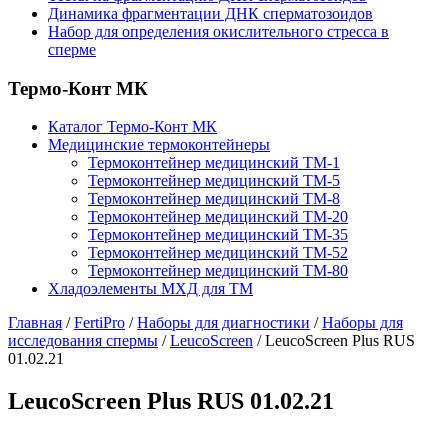
Динамика фрагментации ДНК сперматозоидов
Набор для определения окислительного стресса в
сперме
Термо-Конт МК
Каталог Термо-Конт МК
Медицинские термоконтейнеры
Термоконтейнер медицинский ТМ-1
Термоконтейнер медицинский ТМ-5
Термоконтейнер медицинский ТМ-8
Термоконтейнер медицинский ТМ-20
Термоконтейнер медицинский ТМ-35
Термоконтейнер медицинский ТМ-52
Термоконтейнер медицинский ТМ-80
Хладоэлементы МХД для ТМ
Главная
/
FertiPro
/
Наборы для диагностики
/
Наборы для
исследования спермы
/
LeucoScreen
/
LeucoScreen Plus RUS
01.02.21
LeucoScreen Plus RUS 01.02.21