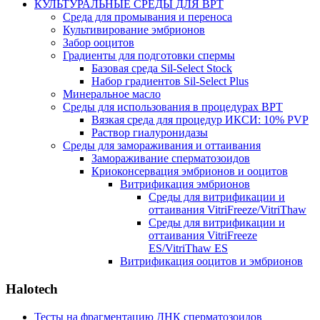
КУЛЬТУРАЛЬНЫЕ СРЕДЫ ДЛЯ ВРТ
Среда для промывания и переноса
Культивирование эмбрионов
Забор ооцитов
Градиенты для подготовки спермы
Базовая среда Sil-Select Stock
Набор градиентов Sil-Select Plus
Минеральное масло
Среды для использования в процедурах ВРТ
Вязкая среда для процедур ИКСИ: 10% PVP
Раствор гиалуронидазы
Среды для замораживания и оттаивания
Замораживание сперматозоидов
Криоконсервация эмбрионов и ооцитов
Витрификация эмбрионов
Среды для витрификации и
оттаивания VitriFreeze/VitriThaw
Среды для витрификации и
оттаивания VitriFreeze
ES/VitriThaw ES
Витрификация ооцитов и эмбрионов
Halotech
Тесты на фрагментацию ДНК сперматозоидов