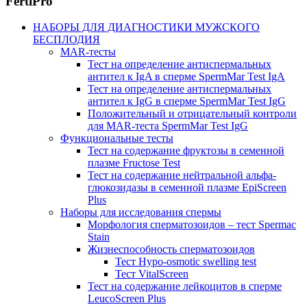
FertiPro
НАБОРЫ ДЛЯ ДИАГНОСТИКИ МУЖСКОГО
БЕСПЛОДИЯ
MAR-тесты
Тест на определение антиспермальных
антител к IgA в сперме SpermMar Test IgA
Тест на определение антиспермальных
антител к IgG в сперме SpermMar Test IgG
Положительный и отрицательный контроли
для MAR-теста SpermMar Test IgG
Функциональные тесты
Тест на содержание фруктозы в семенной
плазме Fructose Test
Тест на содержание нейтральной альфа-
глюкозидазы в семенной плазме EpiScreen
Plus
Наборы для исследования спермы
Морфология сперматозоидов – тест Spermac
Stain
Жизнеспособность сперматозоидов
Тест Hypo-osmotic swelling test
Тест VitalScreen
Тест на содержание лейкоцитов в сперме
LeucoScreen Plus