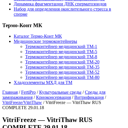
Динамика фрагментации ДНК сперматозоидов
Набор для определения окислительного стресса в
сперме
Термо-Конт МК
Каталог Термо-Конт МК
Медицинские термоконтейнеры
Термоконтейнер медицинский ТМ-1
Термоконтейнер медицинский ТМ-5
Термоконтейнер медицинский ТМ-8
Термоконтейнер медицинский ТМ-20
Термоконтейнер медицинский ТМ-35
Термоконтейнер медицинский ТМ-52
Термоконтейнер медицинский ТМ-80
Хладоэлементы МХД для ТМ
Главная
/
FertiPro
/
Культуральные среды
/
Среды для
замораживания
/
Криоконсервация
/
Витрификация
/
VitriFreeze/VitriThaw
/
VitriFreeze — VitriThaw RUS
COMPLETE 29.01.18
VitriFreeze — VitriThaw RUS
COMPLETE 29.01.18