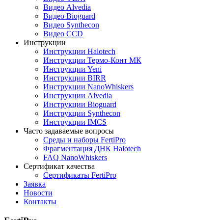
Видео Alvedia
Видео Bioguard
Видео Synthecon
Видео CCD
Инструкции
Инструкции Halotech
Инструкции Термо-Конт МК
Инструкции Yeni
Инструкции BIRR
Инструкции NanoWhiskers
Инструкции Alvedia
Инструкции Bioguard
Инструкции Synthecon
Инструкции IMCS
Часто задаваемые вопросы
Среды и наборы FertiPro
Фрагментация ДНК Halotech
FAQ NanoWhiskers
Сертификат качества
Сертификаты FertiPro
Заявка
Новости
Контакты