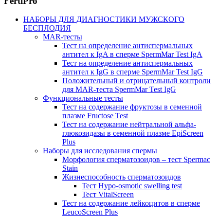
FertiPro
НАБОРЫ ДЛЯ ДИАГНОСТИКИ МУЖСКОГО
БЕСПЛОДИЯ
MAR-тесты
Тест на определение антиспермальных
антител к IgA в сперме SpermMar Test IgA
Тест на определение антиспермальных
антител к IgG в сперме SpermMar Test IgG
Положительный и отрицательный контроли
для MAR-теста SpermMar Test IgG
Функциональные тесты
Тест на содержание фруктозы в семенной
плазме Fructose Test
Тест на содержание нейтральной альфа-
глюкозидазы в семенной плазме EpiScreen
Plus
Наборы для исследования спермы
Морфология сперматозоидов – тест Spermac
Stain
Жизнеспособность сперматозоидов
Тест Hypo-osmotic swelling test
Тест VitalScreen
Тест на содержание лейкоцитов в сперме
LeucoScreen Plus