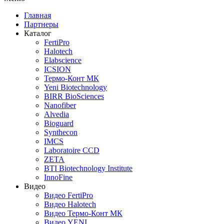
Главная
Партнеры
Каталог
FertiPro
Halotech
Elabscience
ICSION
Термо-Конт МК
Yeni Biotechnology
BIRR BioSciences
Nanofiber
Alvedia
Bioguard
Synthecon
IMCS
Laboratoire CCD
ZETA
BTI Biotechnology Institute
InnoFine
Видео
Видео FertiPro
Видео Halotech
Видео Термо-Конт МК
Видео YENI