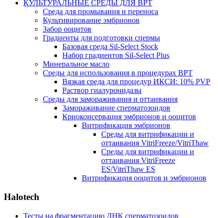
КУЛЬТУРАЛЬНЫЕ СРЕДЫ ДЛЯ ВРТ
Среда для промывания и переноса
Культивирование эмбрионов
Забор ооцитов
Градиенты для подготовки спермы
Базовая среда Sil-Select Stock
Набор градиентов Sil-Select Plus
Минеральное масло
Среды для использования в процедурах ВРТ
Вязкая среда для процедур ИКСИ: 10% PVP
Раствор гиалуронидазы
Среды для замораживания и оттаивания
Замораживание сперматозоидов
Криоконсервация эмбрионов и ооцитов
Витрификация эмбрионов
Среды для витрификации и
оттаивания VitriFreeze/VitriThaw
Среды для витрификации и
оттаивания VitriFreeze
ES/VitriThaw ES
Витрификация ооцитов и эмбрионов
Halotech
Тесты на фрагментацию ДНК сперматозоидов