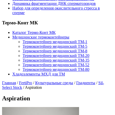
Динамика фрагментации ДНК сперматозоидов
Набор для определения окислительного стресса в
сперме
Термо-Конт МК
Каталог Термо-Конт МК
Медицинские термоконтейнеры
Термоконтейнер медицинский ТМ-1
Термоконтейнер медицинский ТМ-5
Термоконтейнер медицинский ТМ-8
Термоконтейнер медицинский ТМ-20
Термоконтейнер медицинский ТМ-35
Термоконтейнер медицинский ТМ-52
Термоконтейнер медицинский ТМ-80
Хладоэлементы МХД для ТМ
Главная
/
FertiPro
/
Культуральные среды
/
Градиенты
/
Sil-
Select Stock
/
Aspiration
Aspiration