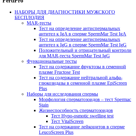
FertiPro
НАБОРЫ ДЛЯ ДИАГНОСТИКИ МУЖСКОГО
БЕСПЛОДИЯ
MAR-тесты
Тест на определение антиспермальных
антител к IgA в сперме SpermMar Test IgA
Тест на определение антиспермальных
антител к IgG в сперме SpermMar Test IgG
Положительный и отрицательный контроли
для MAR-теста SpermMar Test IgG
Функциональные тесты
Тест на содержание фруктозы в семенной
плазме Fructose Test
Тест на содержание нейтральной альфа-
глюкозидазы в семенной плазме EpiScreen
Plus
Наборы для исследования спермы
Морфология сперматозоидов – тест Spermac
Stain
Жизнеспособность сперматозоидов
Тест Hypo-osmotic swelling test
Тест VitalScreen
Тест на содержание лейкоцитов в сперме
LeucoScreen Plus