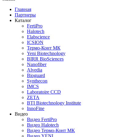
Главная
Партнеры
Каталог
FertiPro
Halotech
Elabscience
ICSION
Термо-Конт МК
Yeni Biotechnology
BIRR BioSciences
Nanofiber
Alvedia
Bioguard
Synthecon
IMCS
Laboratoire CCD
ZETA
BTI Biotechnology Institute
InnoFine
Видео
Видео FertiPro
Видео Halotech
Видео Термо-Конт МК
Видео YENI