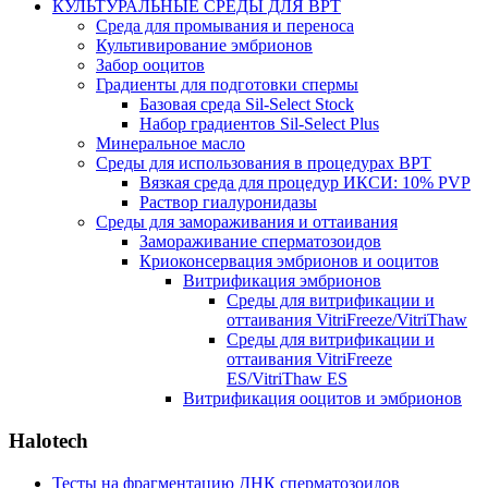
КУЛЬТУРАЛЬНЫЕ СРЕДЫ ДЛЯ ВРТ
Среда для промывания и переноса
Культивирование эмбрионов
Забор ооцитов
Градиенты для подготовки спермы
Базовая среда Sil-Select Stock
Набор градиентов Sil-Select Plus
Минеральное масло
Среды для использования в процедурах ВРТ
Вязкая среда для процедур ИКСИ: 10% PVP
Раствор гиалуронидазы
Среды для замораживания и оттаивания
Замораживание сперматозоидов
Криоконсервация эмбрионов и ооцитов
Витрификация эмбрионов
Среды для витрификации и
оттаивания VitriFreeze/VitriThaw
Среды для витрификации и
оттаивания VitriFreeze
ES/VitriThaw ES
Витрификация ооцитов и эмбрионов
Halotech
Тесты на фрагментацию ДНК сперматозоидов