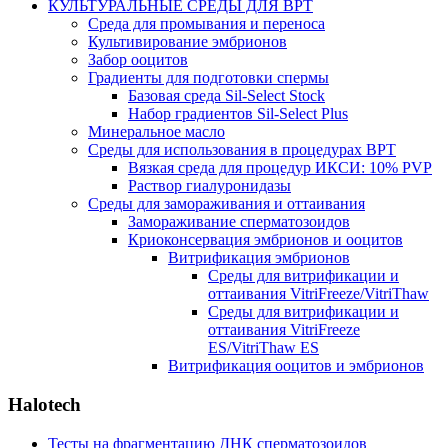
КУЛЬТУРАЛЬНЫЕ СРЕДЫ ДЛЯ ВРТ
Среда для промывания и переноса
Культивирование эмбрионов
Забор ооцитов
Градиенты для подготовки спермы
Базовая среда Sil-Select Stock
Набор градиентов Sil-Select Plus
Минеральное масло
Среды для использования в процедурах ВРТ
Вязкая среда для процедур ИКСИ: 10% PVP
Раствор гиалуронидазы
Среды для замораживания и оттаивания
Замораживание сперматозоидов
Криоконсервация эмбрионов и ооцитов
Витрификация эмбрионов
Среды для витрификации и
оттаивания VitriFreeze/VitriThaw
Среды для витрификации и
оттаивания VitriFreeze
ES/VitriThaw ES
Витрификация ооцитов и эмбрионов
Halotech
Тесты на фрагментацию ДНК сперматозоидов