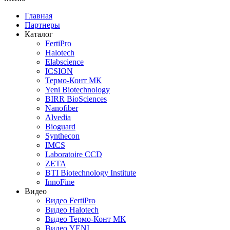
Главная
Партнеры
Каталог
FertiPro
Halotech
Elabscience
ICSION
Термо-Конт МК
Yeni Biotechnology
BIRR BioSciences
Nanofiber
Alvedia
Bioguard
Synthecon
IMCS
Laboratoire CCD
ZETA
BTI Biotechnology Institute
InnoFine
Видео
Видео FertiPro
Видео Halotech
Видео Термо-Конт МК
Видео YENI