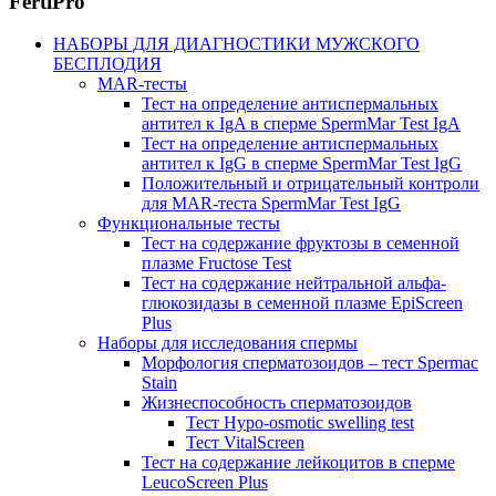
FertiPro
НАБОРЫ ДЛЯ ДИАГНОСТИКИ МУЖСКОГО
БЕСПЛОДИЯ
MAR-тесты
Тест на определение антиспермальных
антител к IgA в сперме SpermMar Test IgA
Тест на определение антиспермальных
антител к IgG в сперме SpermMar Test IgG
Положительный и отрицательный контроли
для MAR-теста SpermMar Test IgG
Функциональные тесты
Тест на содержание фруктозы в семенной
плазме Fructose Test
Тест на содержание нейтральной альфа-
глюкозидазы в семенной плазме EpiScreen
Plus
Наборы для исследования спермы
Морфология сперматозоидов – тест Spermac
Stain
Жизнеспособность сперматозоидов
Тест Hypo-osmotic swelling test
Тест VitalScreen
Тест на содержание лейкоцитов в сперме
LeucoScreen Plus