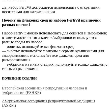
Да, набор FertiVit допускается использовать с открытыми
носителями для витрификации.
Почему на флаконах сред из набора FertiVit крышечки
разных цветов?
Набор FertiVit можно использовать для ооцитов и эмбрионов;
в зависимости от типа клеток/эмбрионов используются
разные среды из набора:
— ооциты: используйте все флаконы сред.
— зиготы: используйте флаконы с серыми крышечками для
замораживания, используйте все флаконы сред для
размораживания.
— эмбрионы на иных стадиях: используйте только флаконы с
серыми крышечками.
ПОЛЕЗНЫЕ ССЫЛКИ
Европейская ассоциация репродукции человека и
эмбриологии (ESHRE)
Американская ассоциация репродуктивной медицины
(ASRM)