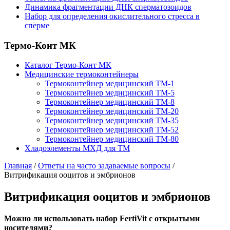
Динамика фрагментации ДНК сперматозоидов
Набор для определения окислительного стресса в
сперме
Термо-Конт МК
Каталог Термо-Конт МК
Медицинские термоконтейнеры
Термоконтейнер медицинский ТМ-1
Термоконтейнер медицинский ТМ-5
Термоконтейнер медицинский ТМ-8
Термоконтейнер медицинский ТМ-20
Термоконтейнер медицинский ТМ-35
Термоконтейнер медицинский ТМ-52
Термоконтейнер медицинский ТМ-80
Хладоэлементы МХД для ТМ
Главная
/
Ответы на часто задаваемые вопросы
/
Витрификация ооцитов и эмбрионов
Витрификация ооцитов и эмбрионов
Можно ли использовать набор FertiVit с открытыми
носителями?