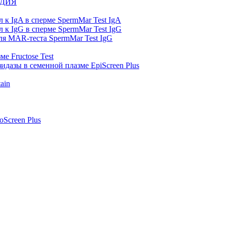
ОДИЯ
 к IgA в сперме SpermMar Test IgA
 к IgG в сперме SpermMar Test IgG
я MAR-теста SpermMar Test IgG
е Fructose Test
идазы в семенной плазме EpiScreen Plus
ain
oScreen Plus