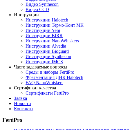
Видео Synthecon
Видео CCD
Инструкции
Инструкции Halotech
Инструкции Термо-Конт МК
Инструкции Yeni
Инструкции BIRR
Инструкции NanoWhiskers
Инструкции Alvedia
Инструкции Bioguard
Инструкции Synthecon
Инструкции IMCS
Часто задаваемые вопросы
Среды и наборы FertiPro
Фрагментация ДНК Halotech
FAQ NanoWhiskers
Сертификат качества
Сертификаты FertiPro
Заявка
Новости
Контакты
FertiPro