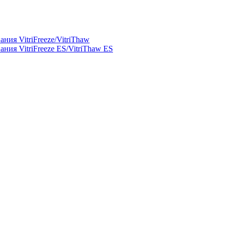
ния VitriFreeze/VitriThaw
ния VitriFreeze ES/VitriThaw ES