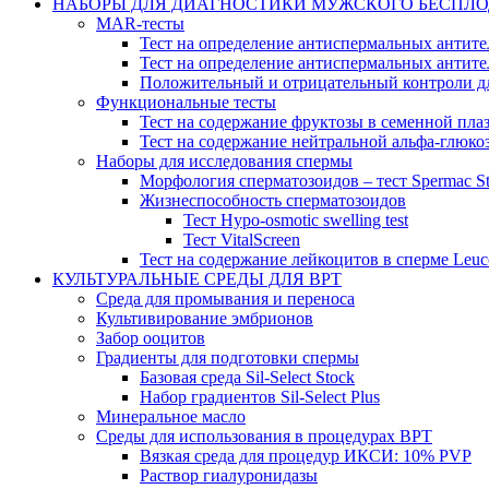
НАБОРЫ ДЛЯ ДИАГНОСТИКИ МУЖСКОГО БЕСПЛ
MAR-тесты
Тест на определение антиспермальных антител
Тест на определение антиспермальных антител
Положительный и отрицательный контроли дл
Функциональные тесты
Тест на содержание фруктозы в семенной плазм
Тест на содержание нейтральной альфа-глюкоз
Наборы для исследования спермы
Морфология сперматозоидов – тест Spermac St
Жизнеспособность сперматозоидов
Тест Hypo-osmotic swelling test
Тест VitalScreen
Тест на содержание лейкоцитов в сперме Leuc
КУЛЬТУРАЛЬНЫЕ СРЕДЫ ДЛЯ ВРТ
Среда для промывания и переноса
Культивирование эмбрионов
Забор ооцитов
Градиенты для подготовки спермы
Базовая среда Sil-Select Stock
Набор градиентов Sil-Select Plus
Минеральное масло
Среды для использования в процедурах ВРТ
Вязкая среда для процедур ИКСИ: 10% PVP
Раствор гиалуронидазы