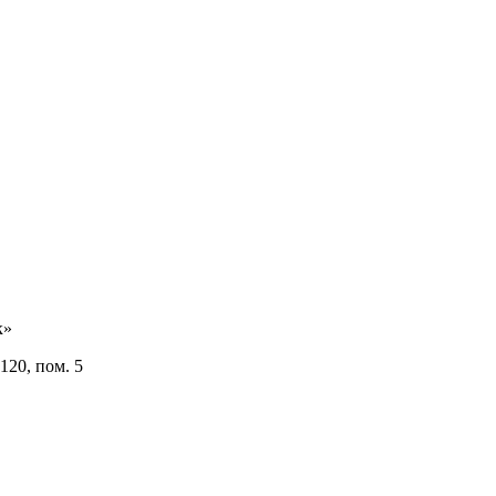
к»
120, пом. 5