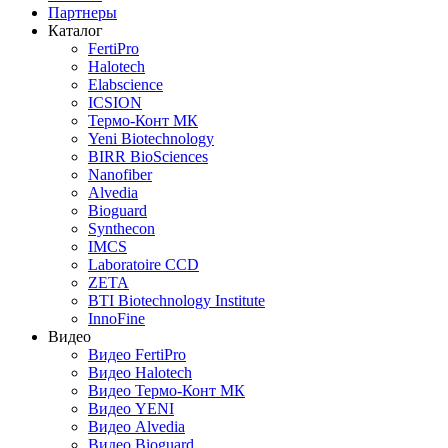
Партнеры
Каталог
FertiPro
Halotech
Elabscience
ICSION
Термо-Конт МК
Yeni Biotechnology
BIRR BioSciences
Nanofiber
Alvedia
Bioguard
Synthecon
IMCS
Laboratoire CCD
ZETA
BTI Biotechnology Institute
InnoFine
Видео
Видео FertiPro
Видео Halotech
Видео Термо-Конт МК
Видео YENI
Видео Alvedia
Видео Bioguard