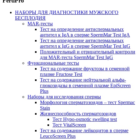
FertiPro
НАБОРЫ ДЛЯ ДИАГНОСТИКИ МУЖСКОГО
БЕСПЛОДИЯ
MAR-тесты
Тест на определение антиспермальных
антител к IgA в сперме SpermMar Test IgA
Тест на определение антиспермальных
антител к IgG в сперме SpermMar Test IgG
Положительный и отрицательный контроли
для MAR-теста SpermMar Test IgG
Функциональные тесты
Тест на содержание фруктозы в семенной
плазме Fructose Test
Тест на содержание нейтральной альфа-
глюкозидазы в семенной плазме EpiScreen
Plus
Наборы для исследования спермы
Морфология сперматозоидов – тест Spermac
Stain
Жизнеспособность сперматозоидов
Тест Hypo-osmotic swelling test
Тест VitalScreen
Тест на содержание лейкоцитов в сперме
LeucoScreen Plus