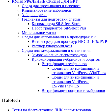
КУЛЬТУРАЛЬНЫЕ СРЕДЫ ДЛЯ ВРТ
Среда для промывания и переноса
Культивирование эмбрионов
Забор ооцитов
Градиенты для подготовки спермы
Базовая среда Sil-Select Stock
Набор градиентов Sil-Select Plus
Минеральное масло
Среды для использования в процедурах ВРТ
Вязкая среда для процедур ИКСИ: 10% PVP
Раствор гиалуронидазы
Среды для замораживания и оттаивания
Замораживание сперматозоидов
Криоконсервация эмбрионов и ооцитов
Витрификация эмбрионов
Среды для витрификации и
оттаивания VitriFreeze/VitriThaw
Среды для витрификации и
оттаивания VitriFreeze
ES/VitriThaw ES
Витрификация ооцитов и эмбрионов
Halotech
Тесты на фрагментацию ДНК сперматозоидов