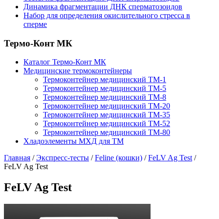
Динамика фрагментации ДНК сперматозоидов
Набор для определения окислительного стресса в
сперме
Термо-Конт МК
Каталог Термо-Конт МК
Медицинские термоконтейнеры
Термоконтейнер медицинский ТМ-1
Термоконтейнер медицинский ТМ-5
Термоконтейнер медицинский ТМ-8
Термоконтейнер медицинский ТМ-20
Термоконтейнер медицинский ТМ-35
Термоконтейнер медицинский ТМ-52
Термоконтейнер медицинский ТМ-80
Хладоэлементы МХД для ТМ
Главная
/
Экспресс-тесты
/
Feline (кошки)
/
FeLV Ag Test
/
FeLV Ag Test
FeLV Ag Test