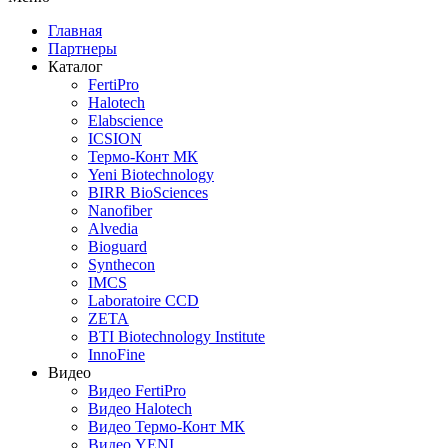
Главная
Партнеры
Каталог
FertiPro
Halotech
Elabscience
ICSION
Термо-Конт МК
Yeni Biotechnology
BIRR BioSciences
Nanofiber
Alvedia
Bioguard
Synthecon
IMCS
Laboratoire CCD
ZETA
BTI Biotechnology Institute
InnoFine
Видео
Видео FertiPro
Видео Halotech
Видео Термо-Конт МК
Видео YENI